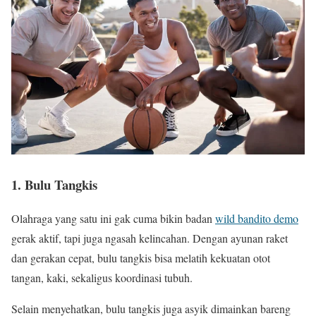
1. Bulu Tangkis
Olahraga yang satu ini gak cuma bikin badan
wild bandito demo
gerak aktif, tapi juga ngasah kelincahan. Dengan ayunan raket
dan gerakan cepat, bulu tangkis bisa melatih kekuatan otot
tangan, kaki, sekaligus koordinasi tubuh.
Selain menyehatkan, bulu tangkis juga asyik dimainkan bareng