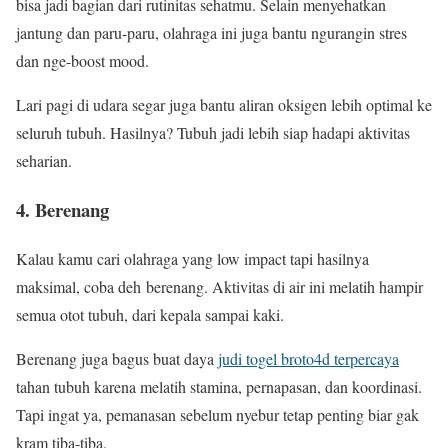
bisa jadi bagian dari rutinitas sehatmu. Selain menyehatkan
jantung dan paru-paru, olahraga ini juga bantu ngurangin stres
dan nge-boost mood.
Lari pagi di udara segar juga bantu aliran oksigen lebih optimal ke
seluruh tubuh. Hasilnya? Tubuh jadi lebih siap hadapi aktivitas
seharian.
4. Berenang
Kalau kamu cari olahraga yang low impact tapi hasilnya
maksimal, coba deh berenang. Aktivitas di air ini melatih hampir
semua otot tubuh, dari kepala sampai kaki.
Berenang juga bagus buat daya
judi togel broto4d terpercaya
tahan tubuh karena melatih stamina, pernapasan, dan koordinasi.
Tapi ingat ya, pemanasan sebelum nyebur tetap penting biar gak
kram tiba-tiba.