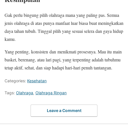
Gak perlu bingung pilih olahraga mana yang paling pas. Semua
jenis olahraga di atas punya manfaat luar biasa buat meningkatkan
daya tahan tubuh. Tinggal pilih yang sesuai selera dan gaya hidup
kamu.
Yang penting, konsisten dan menikmati prosesnya. Mau itu main
basket, berenang, atau lari pagi, yang terpenting adalah tubuhmu
tetap aktif, sehat, dan siap hadapi hari-hari penuh tantangan.
Categories:
Kesehatan
Tags:
Olahraga
,
Olahraga Ringan
Leave a Comment