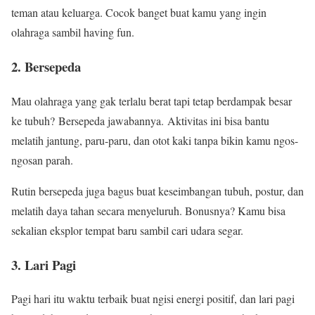
teman atau keluarga. Cocok banget buat kamu yang ingin
olahraga sambil having fun.
2. Bersepeda
Mau olahraga yang gak terlalu berat tapi tetap berdampak besar
ke tubuh? Bersepeda jawabannya. Aktivitas ini bisa bantu
melatih jantung, paru-paru, dan otot kaki tanpa bikin kamu ngos-
ngosan parah.
Rutin bersepeda juga bagus buat keseimbangan tubuh, postur, dan
melatih daya tahan secara menyeluruh. Bonusnya? Kamu bisa
sekalian eksplor tempat baru sambil cari udara segar.
3. Lari Pagi
Pagi hari itu waktu terbaik buat ngisi energi positif, dan lari pagi