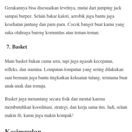
Gerakannya bisa disesuaikan levelnya, mulai dari jumping jack
sampai burpee. Selain bakar kalori, aerobik juga bantu jaga
kesehatan jantung dan paru-paru. Cocok banget buat kamu yang
suka olahraga bareng komunitas atau teman-teman.
7. Basket
Main basket bukan cuma seru, tapi juga ngasah kecepatan,
refleks, dan stamina. Lompatan-lompatan yang sering dilakukan
saat bermain juga bantu tingkatkan kekuatan tulang, terutama buat
anak-anak dan remaja.
Basket juga menantang secara fisik dan mental karena
membutuhkan koordinasi, strategi, dan kerja sama tim. Jadi, selain
makin fit, kamu juga makin kompak!
Kesimpulan