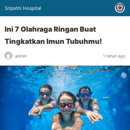
Sripathi Hospital
Ini 7 Olahraga Ringan Buat
Tingkatkan Imun Tubuhmu!
admin
1 tahun ago