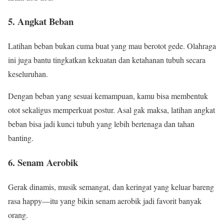
5. Angkat Beban
Latihan beban bukan cuma buat yang mau berotot gede. Olahraga
ini juga bantu tingkatkan kekuatan dan ketahanan tubuh secara
keseluruhan.
Dengan beban yang sesuai kemampuan, kamu bisa membentuk
otot sekaligus memperkuat postur. Asal gak maksa, latihan angkat
beban bisa jadi kunci tubuh yang lebih bertenaga dan tahan
banting.
6. Senam Aerobik
Gerak dinamis, musik semangat, dan keringat yang keluar bareng
rasa happy—itu yang bikin senam aerobik jadi favorit banyak
orang.