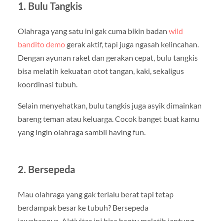
1. Bulu Tangkis
Olahraga yang satu ini gak cuma bikin badan
wild
bandito demo
gerak aktif, tapi juga ngasah kelincahan.
Dengan ayunan raket dan gerakan cepat, bulu tangkis
bisa melatih kekuatan otot tangan, kaki, sekaligus
koordinasi tubuh.
Selain menyehatkan, bulu tangkis juga asyik dimainkan
bareng teman atau keluarga. Cocok banget buat kamu
yang ingin olahraga sambil having fun.
2. Bersepeda
Mau olahraga yang gak terlalu berat tapi tetap
berdampak besar ke tubuh? Bersepeda
jawabannya. Aktivitas ini bisa bantu melatih jantung,