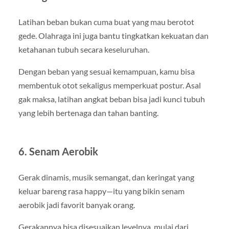
Latihan beban bukan cuma buat yang mau berotot
gede. Olahraga ini juga bantu tingkatkan kekuatan dan
ketahanan tubuh secara keseluruhan.
Dengan beban yang sesuai kemampuan, kamu bisa
membentuk otot sekaligus memperkuat postur. Asal
gak maksa, latihan angkat beban bisa jadi kunci tubuh
yang lebih bertenaga dan tahan banting.
6. Senam Aerobik
Gerak dinamis, musik semangat, dan keringat yang
keluar bareng rasa happy—itu yang bikin senam
aerobik jadi favorit banyak orang.
Gerakannya bisa disesuaikan levelnya, mulai dari