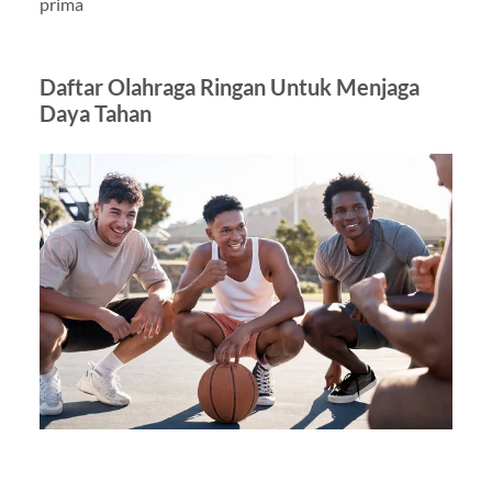
prima
Daftar Olahraga Ringan Untuk Menjaga
Daya Tahan