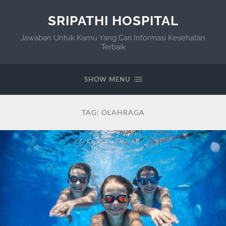
SRIPATHI HOSPITAL
Jawaban Untuk Kamu Yang Cari Informasi Kesehatan
Terbaik
SHOW MENU
TAG:
OLAHRAGA