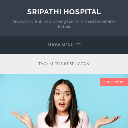
SRIPATHI HOSPITAL
Jawaban Untuk Kamu Yang Cari Informasi Kesehatan
Terbaik
SHOW MENU
TAG:
MITOS KESEHATAN
STICKY POST